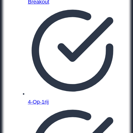
Breakout
4-Op-1rij