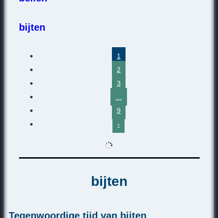
bijten
1
2
3
…
9
›
bijten
Tegenwoordige tijd van bijten