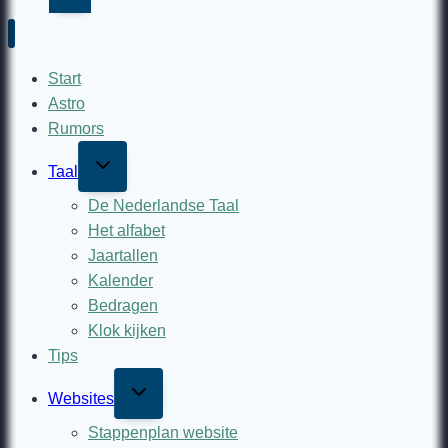
Start
Astro
Rumors
Toggle
Taal
child
menu
De Nederlandse Taal
Het alfabet
Jaartallen
Kalender
Bedragen
Klok kijken
Tips
Toggle
Websites
child
menu
Stappenplan website