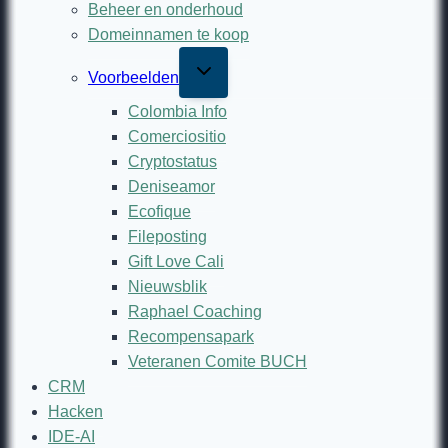
Beheer en onderhoud
Domeinnamen te koop
Toggle
Voorbeelden
child
menu
Colombia Info
Comerciositio
Cryptostatus
Deniseamor
Ecofique
Fileposting
Gift Love Cali
Nieuwsblik
Raphael Coaching
Recompensapark
Veteranen Comite BUCH
CRM
Hacken
IDE-AI