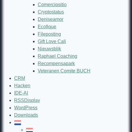
Comerciositio
Cryptostatus
Deniseamor
Ecofique
Fileposting
Gift Love Cali
Nieuwsblik
Raphael Coaching
Recompensapark
Veteranen Comite BUCH
CRM
Hacken
IDE-AI
RSSDisplay
WordPress
Downloads