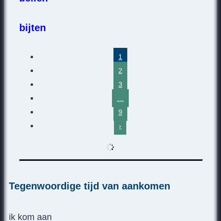
bijten
1
2
3
…
9
›
Tegenwoordige tijd van aankomen
ik kom aan