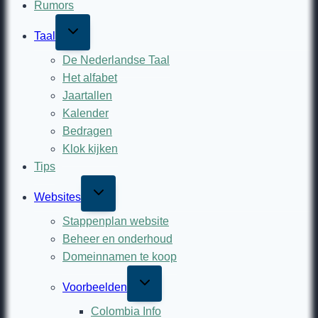
Rumors
Toggle
Taal
child
menu
De Nederlandse Taal
Het alfabet
Jaartallen
Kalender
Bedragen
Klok kijken
Tips
Toggle
Websites
child
menu
Stappenplan website
Beheer en onderhoud
Domeinnamen te koop
Toggle
Voorbeelden
child
menu
Colombia Info