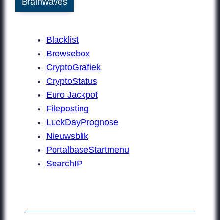
Brainwaves
Blacklist
Browsebox
CryptoGrafiek
CryptoStatus
Euro Jackpot
Fileposting
LuckDayPrognose
Nieuwsblik
PortalbaseStartmenu
SearchIP