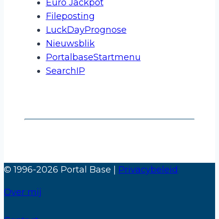
Euro Jackpot
Fileposting
LuckDayPrognose
Nieuwsblik
PortalbaseStartmenu
SearchIP
© 1996-2026 Portal Base |
Privacybeleid
Over mij