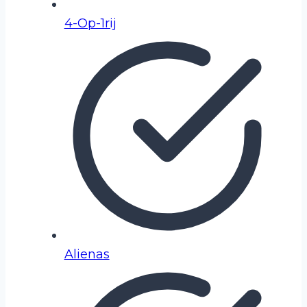
4-Op-1rij
Alienas