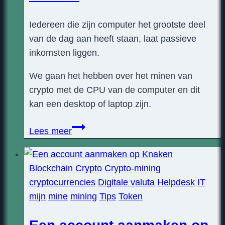
Iedereen die zijn computer het grootste deel
van de dag aan heeft staan, laat passieve
inkomsten liggen.
We gaan het hebben over het minen van
crypto met de CPU van de computer en dit
kan een desktop of laptop zijn.
Het
Lees meer
minen
van
Blockchain
Crypto
Crypto-mining
crypto
cryptocurrencies
Digitale valuta
Helpdesk
IT
met
mijn
mine
mining
Tips
Token
de
CPU