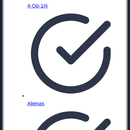
4-Op-1rij
Alienas