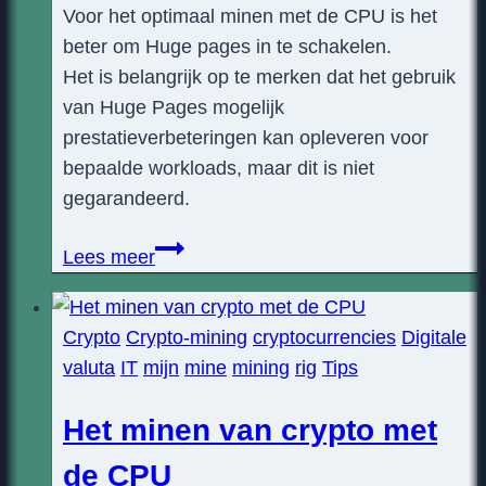
Voor het optimaal minen met de CPU is het
beter om Huge pages in te schakelen.
Het is belangrijk op te merken dat het gebruik
van Huge Pages mogelijk
prestatieverbeteringen kan opleveren voor
bepaalde workloads, maar dit is niet
gegarandeerd.
Huge
Lees meer
pages
in
Crypto
Crypto-mining
cryptocurrencies
Digitale
windows
valuta
IT
mijn
mine
mining
rig
Tips
Het minen van crypto met
de CPU