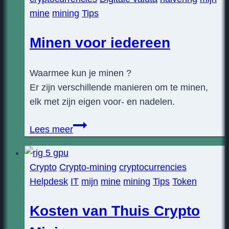
mine
mining
Tips
Minen voor iedereen
Waarmee kun je minen ?
Er zijn verschillende manieren om te minen,
elk met zijn eigen voor- en nadelen.
Minen
Lees meer
voor
iedereen
Crypto
Crypto-mining
cryptocurrencies
Helpdesk
IT
mijn
mine
mining
Tips
Token
Kosten van Thuis Crypto