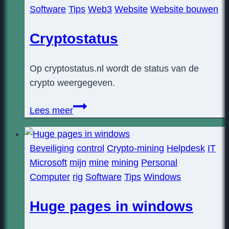
Software
Tips
Web3
Website
Website bouwen
je
CPU
Cryptostatus
minen
Op cryptostatus.nl wordt de status van de
crypto weergegeven.
Cryptostatus
Lees meer
Beveiliging
control
Crypto-mining
Helpdesk
IT
Microsoft
mijn
mine
mining
Personal
Computer
rig
Software
Tips
Windows
Huge pages in windows