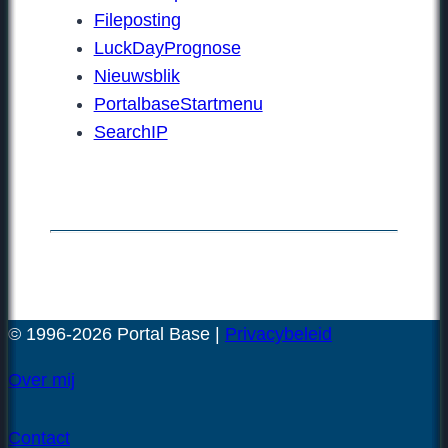
Fileposting
LuckDayPrognose
Nieuwsblik
PortalbaseStartmenu
SearchIP
© 1996-2026 Portal Base |
Privacybeleid
Over mij
Contact