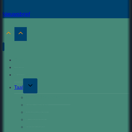
Nieuwsbrief
Start
Astro
Rumors
Toggle
Taal
child
menu
De Nederlandse Taal
Het alfabet
Jaartallen
Kalender
Bedragen