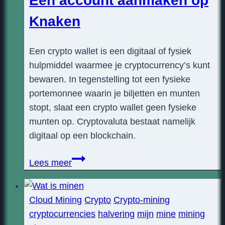
Een account aanmaken op
Knaken
Een crypto wallet is een digitaal of fysiek
hulpmiddel waarmee je cryptocurrency’s kunt
bewaren. In tegenstelling tot een fysieke
portemonnee waarin je biljetten en munten
stopt, slaat een crypto wallet geen fysieke
munten op. Cryptovaluta bestaat namelijk
digitaal op een blockchain.
Een
Lees meer
account
aanmaken
Cloud Mining
Crypto
Crypto-mining
op
cryptocurrencies
halvering
mijn
mine
mining
Knaken