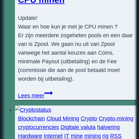
Update!
Waar en hoe kun je met je CPU minen ?
Er zijn meerdere zogeheten pools en een daar
van is Zpool. We gaan nu uit van Zpool
vanwege het aantal keuzes aan Coins,
minimale Payout (uitbetaling) en de Fee
(commissie die aan de pool betaald moet
worden bij uitbetaling).
Waar
Lees meer
en
hoe
Blockchain
Cloud Mining
Crypto
Crypto-mining
kun
cryptocurrencies
Digitale valuta
halvering
je
Hardware
Internet
IT
mine
mining
rig
RSS
met