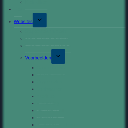
Klok kijken
Tips
Toggle
Websites
child
menu
Stappenplan website
Beheer en onderhoud
Domeinnamen te koop
Toggle
Voorbeelden
child
menu
Colombia Info
Comerciositio
Cryptostatus
Deniseamor
Ecofique
Fileposting
Gift Love Cali
Nieuwsblik
Raphael Coaching