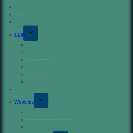
Start
Astro
Rumors
Toggle
Taal
child
menu
De Nederlandse Taal
Het alfabet
Jaartallen
Kalender
Bedragen
Klok kijken
Tips
Toggle
Websites
child
menu
Stappenplan website
Beheer en onderhoud
Domeinnamen te koop