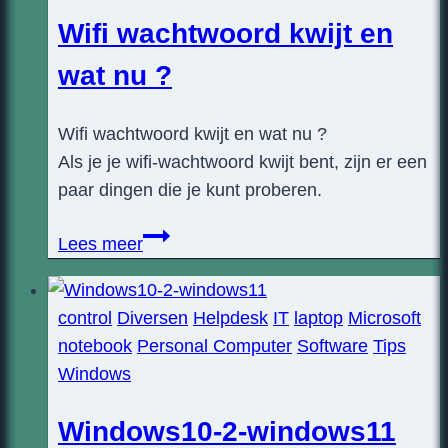
Wifi wachtwoord kwijt en
wat nu ?
Wifi wachtwoord kwijt en wat nu ?
Als je je wifi-wachtwoord kwijt bent, zijn er een
paar dingen die je kunt proberen.
Wifi
Lees meer
wachtwoord
kwijt
control
Diversen
Helpdesk
IT
laptop
Microsoft
en
notebook
Personal Computer
Software
Tips
wat
Windows
nu
?
Windows10-2-windows11