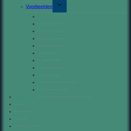
Toggle
Voorbeelden
child
menu
Colombia Info
Comerciositio
Cryptostatus
Deniseamor
Ecofique
Fileposting
Gift Love Cali
Nieuwsblik
Raphael Coaching
Recompensapark
Veteranen Comite BUCH
CRM
Hacken
IDE-AI
RSSDisplay
WordPress