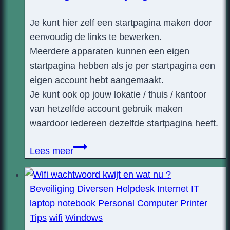
Je kunt hier zelf een startpagina maken door
eenvoudig de links te bewerken.
Meerdere apparaten kunnen een eigen
startpagina hebben als je per startpagina een
eigen account hebt aangemaakt.
Je kunt ook op jouw lokatie / thuis / kantoor
van hetzelfde account gebruik maken
waardoor iedereen dezelfde startpagina heeft.
Je
Lees meer
eigen
startpagina
Beveiliging
Diversen
Helpdesk
Internet
IT
laptop
notebook
Personal Computer
Printer
Tips
wifi
Windows