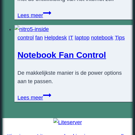
Webbrowsers
Lees meer
control
fan
Helpdesk
IT
laptop
notebook
Tips
Notebook Fan Control
De makkelijkste manier is de power options
aan te passen.
Notebook
Lees meer
Fan
Control