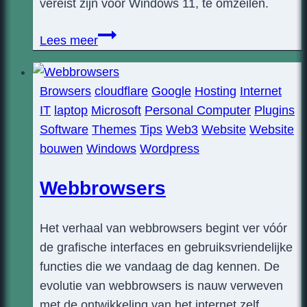
vereist zijn voor Windows 11, te omzeilen.
Windows10-
Lees meer
2-
windows11
Browsers
cloudflare
Google
Hosting
Internet
IT
laptop
Microsoft
Personal Computer
Plugins
Software
Themes
Tips
Web3
Website
Website
bouwen
Windows
Wordpress
Webbrowsers
Het verhaal van webbrowsers begint ver vóór
de grafische interfaces en gebruiksvriendelijke
functies die we vandaag de dag kennen. De
evolutie van webbrowsers is nauw verweven
met de ontwikkeling van het internet zelf