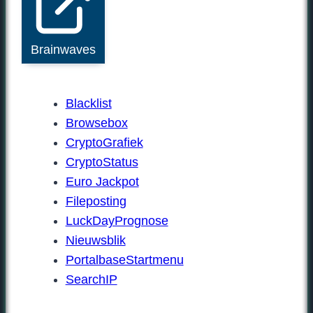
Brainwaves
Blacklist
Browsebox
CryptoGrafiek
CryptoStatus
Euro Jackpot
Fileposting
LuckDayPrognose
Nieuwsblik
PortalbaseStartmenu
SearchIP