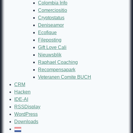
Colombia Info
Comerciositio
Cryptostatus
Deniseamor
Ecofique
Fileposting
Gift Love Cali
Nieuwsblik
Raphael Coaching
Recompensapark
Veteranen Comite BUCH
CRM
Hacken
IDE-AI
RSSDisplay
WordPress
Downloads