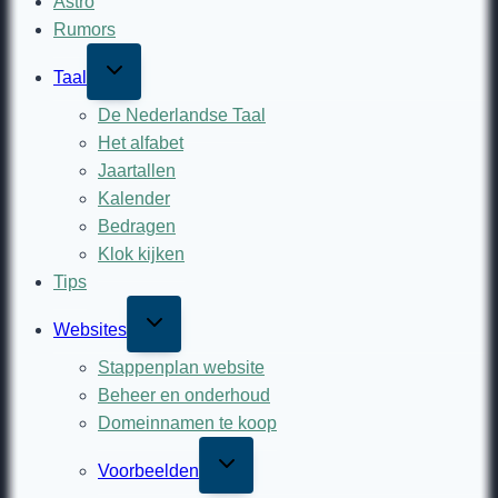
Astro
Rumors
Toggle
Taal
child
menu
De Nederlandse Taal
Het alfabet
Jaartallen
Kalender
Bedragen
Klok kijken
Tips
Toggle
Websites
child
menu
Stappenplan website
Beheer en onderhoud
Domeinnamen te koop
Toggle
Voorbeelden
child
menu