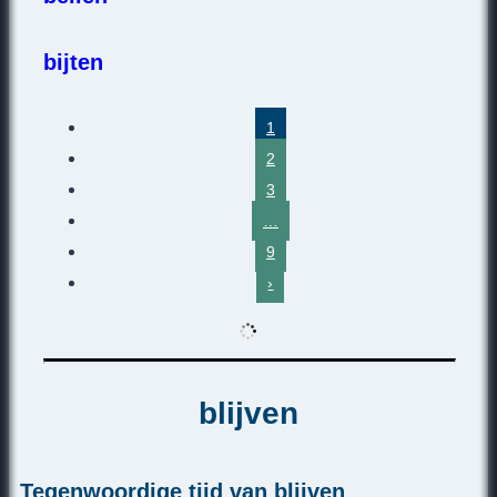
bijten
1
2
3
…
9
›
blijven
Tegenwoordige tijd van blijven