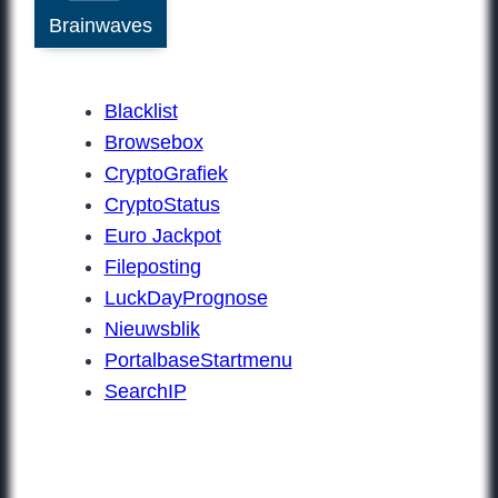
Brainwaves
Blacklist
Browsebox
CryptoGrafiek
CryptoStatus
Euro Jackpot
Fileposting
LuckDayPrognose
Nieuwsblik
PortalbaseStartmenu
SearchIP